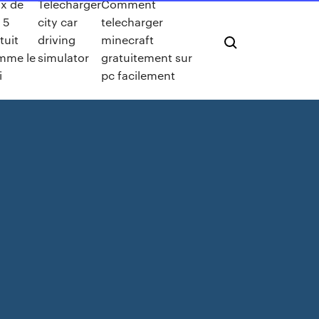
ux de
Telecharger
Comment
 5
city car
telecharger
tuit
driving
minecraft
mme le
simulator
gratuitement sur
i
pc facilement