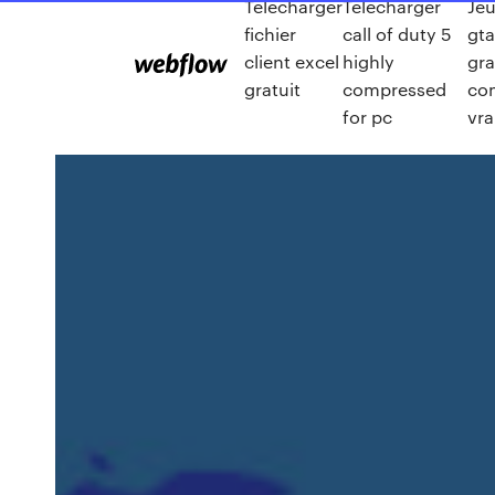
Telecharger
Télécharger
Je
fichier
call of duty 5
gta
client excel
highly
gra
gratuit
compressed
co
for pc
vra